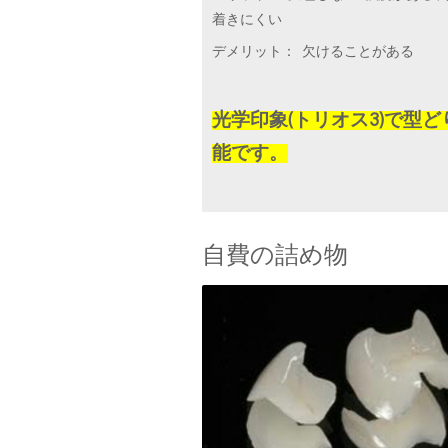
着きにくい
デメリット： 欠けることがある
光学印象(トリオス3)で型ど
能です。
自費の詰め物