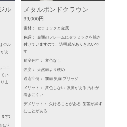
ジル
メタルボンドクラウン
99,000円
素材： セラミックと金属
色調： 金額のフレームにセラミックを焼き
付けていますので、透明感がありきれいで
)はジル
す
限があ
耐変色性： 変色なし
ルコニ
強度： 天然歯より硬め
けてい
適応症例： 前歯 奥歯 ブリッジ
ありま
メリット： 変色しない 強度がある 汚れが
着きにくい
デメリット： 欠けることがある 歯茎が黒ず
むことがある
ます)
汚れが