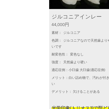
ジルコニアインレー
44,000円
素材： ジルコニア
色調： ジルコニアなので天然歯より
いです
耐変色性： 変色なし
強度： 天然歯より硬い
適応症例：小臼歯 大臼歯(適応症例)
メリット：白い詰め物で、汚れが付
い
デメリット： 欠けることがある
光学印象(トリオス3)で型ど