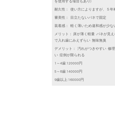
を使用する場合もあり)
耐久性： 使い方によりますが、５年
審美性： 目立たないバネで固定
装着感： 軽く薄いため違和感が少な
メリット： 床が薄く軽量 バネが見え
で入れ歯にみえずらい 無味無臭
デメリット： 汚れがつきやすい 修
い 症例が限られる
1～4歯:120000円
5～8歯:140000円
9歯以上:160000円