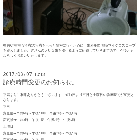
虫歯や根(根菅治療)の治療をもっと精密に行うために、歯科用顕微鏡(マイクロスコープ)
を導入しました。皆さんの大切な歯を残せるように研鑽していきますので、今後とも
よろしくお願いいたします。
2017
03
07
/
/
10:13
診療時間変更のお知らせ。
平素よりご利用ありがとうございます。4月1日より平日と土曜日の診療時間が変更と
なります。
平日
変更前➡午前9時～午後12時、午後2時～午後7時
変更後➡午前9時～午後1時、午後2時～午後6時
土曜日
変更前➡午前9時～午後12時、午後2時～午後5時
変更後➡午前9時～午後2時