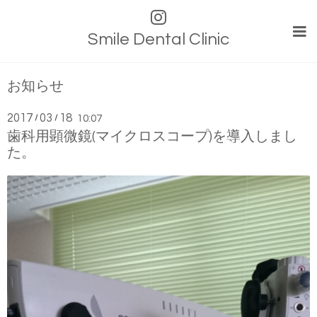
Smile Dental Clinic
お知らせ
2017
03
18
/
/
10:07
歯科用顕微鏡(マイクロスコープ)を導入しまし
た。