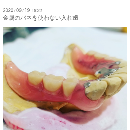
2020
09
19
/
/
19:22
金属のバネを使わない入れ歯