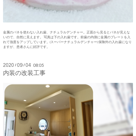
金属のバネを使わない入れ歯、ナチュラルデンチャー。正面から見るとバネが見えな
いので、自然に見えます。 写真は下の入れ歯です。前歯の内側に金属のプレートを入
れて強度をアップしています。(スーパーナチュラルデンチャー) 保険外の入れ歯になり
ますが、患者さんに好評です。
2020
09
04
/
/
08:05
内装の改装工事